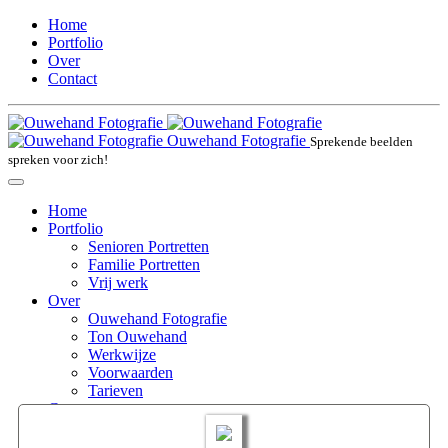
Home
Portfolio
Over
Contact
Ouwehand Fotografie
Sprekende beelden
spreken voor zich!
Home
Portfolio
Senioren Portretten
Familie Portretten
Vrij werk
Over
Ouwehand Fotografie
Ton Ouwehand
Werkwijze
Voorwaarden
Tarieven
Contact